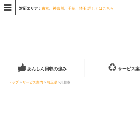
対応エリア：
東京
、
神奈川
、
千葉
、
埼玉
詳しくはこちら
あんしん回収の強み
サービス案
トップ
>
サービス案内
>
埼玉県
>川越市