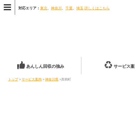
対応エリア：
東京
、
神奈川
、
千葉
、
埼玉
詳しくはこちら
あんしん回収の強み
サービス案
トップ
>
サービス案内
>
神奈川県
>真鶴町